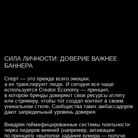
КРЕАТИВ ЯЗЫКОМ ЦИФР
Сегодня можно измерить все: от доли видимости
бренда в кадре до финальной конверсии в покупку
или подписку. Креатив перестал быть субъективным
и стал точным. Каждая гипотеза проходит через
воронку метрик, что дает уверенность в инвестициях
не в «картинки», а в работающие инструменты
роста.
Сильный креатив сегодня — это баланс между
искренней эмоцией пользователя и математическим
расчетом бренда. Когда внимание аудитории стоит
дороже любых медийных мощностей, побеждают
технологичные и встроенные в контекст решения.
Именно такие проекты создают связь, которая
работает на прибыль бренда в долгосроке,
превращая зрителей в лояльных клиентов.