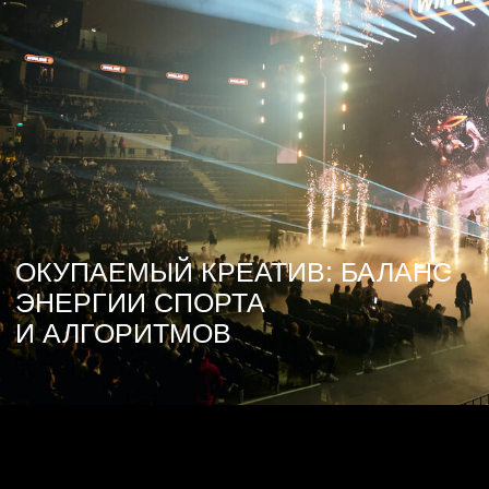
ОКУПАЕМЫЙ КРЕАТИВ: БАЛАНС
ЭНЕРГИИ СПОРТА
И АЛГОРИТМОВ
БАЛАНС ЭНЕРГИИ СПОРТА
И АЛГОРИТМОВ
Будем честны, сейчас люди игнорят классическую
рекламу, а на первый план вышли глубина
эмоционального влияния и реальный путь клиента
от первого клика до покупки. Поэтому стоит
бороться не за охваты, а за время контакта,
в котором креатив напрямую влияет на лояльность
пользователей, метрики и фактические продажи.
ОТ НАБЛЮДЕНИЯ К ЭКОНОМИКЕ