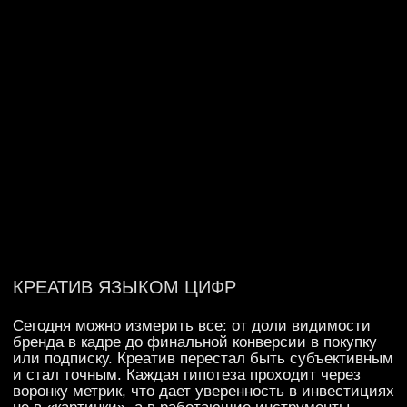
О НАС
SPORT@AASPORTS.RU
НАПРАВЛЕНИЯ
+7 (495) 740-86-61
ВАКАНСИИ
125167, МОСКВА, УЛ.
КРАСНОАРМЕЙСКАЯ, Д.2, КОРП. 1
IG *
СВЯЗАТЬСЯ С НАМИ
Политика конфиденциальности
*Meta признана экстремистской
by Sirin Digital
организацией в России