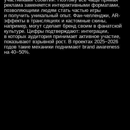
КИБЕРСПОРТ И ПЕРФОМАНС: ИГРА
НА ОПЕРЕЖЕНИЕ
В киберспорте, где брендированные дропы и
коллаборации воспринимаются фанатами как
ценный бонус, этот эффект еще мощнее. Геймеры
моментально считывают фальшь, поэтому креатив
здесь обязан быть нативным и внедриться в саму
ткань игры: создать уникальные скины, разработать
брендированные карты, запустить систему
цифровых бонусов или дропов.
Ощутимый профит приносит динамический
перфоманс-креатив. Это когда рекламные баннеры
или сообщения меняются в реальном времени
в зависимости от того, что происходит на экране.
Произошел тимвайп или неожиданный камбэк —