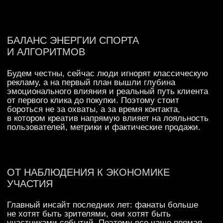
УЧАСТИЯ
Главный инсайт последних лет: фанаты больше
не хотят быть зрителями, они хотят быть
участниками событий. Поэтому все чаще прямая
реклама заменяется интерактивными форматами,
позволяющими людям стать частью игры
и получить уникальный опыт. Фан-челленджи, AR-
эффекты в трансляциях и кастомные скины,
например, могут сделает бренд своим в фанатской
культуре. Цифры подтверждают: интеграции,
в которых аудитория принимает активное участие,
показывают взрывной рост. В проектах 2025−2026
годов такие механики поднимают brand awareness
на 40−50%.