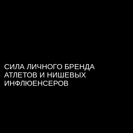
СИЛА ЛИЧНОГО БРЕНДА
АТЛЕТОВ И НИШЕВЫХ
ИНФЛЮЕНСЕРОВ
КАК АМБАССАДОРЫ ПРЕВРАЩАЮТ
ФАНАТОВ В ЛОЯЛЬНЫХ КЛИЕНТОВ
Спортивный маркетинг окончательно ушел
от покупки площадей на форме звезд. Сейчас
востребованы не просто медийные лица,
а проводники в закрытые сообщества болельщиков
и геймеров. Время одноразовых рекламных постов
сменилось тенденцией долгосрочных партнерств,
в которых амбассадоры становятся частью ДНК
бренда или продукта.
Такой подход помогает поднять узнаваемость
до 50% за одну кампанию и построить уровень
доверия, который недоступен классическим