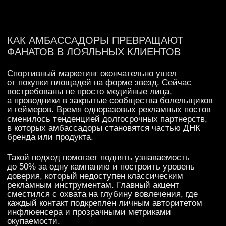
рекламным инструментам. Главный акцент
сместился с охвата на глубину вовлечения, где
каждый контакт подкреплен личным авторитетом
инфлюенсера и прозрачными метриками
окупаемости.
ОТ РЕКЛАМНОГО КОНТРАКТА
К РЕСУРСНОМУ ПАРТНЕРСТВУ
Инфлюенсер лучше всех знает, в каком тоне стоит
общаться со своей аудиторией. И вместо
навязывания ему жесткого корпоративного шаблона
логичнее предоставить амбассадору ресурс для
создания авторского контента в нативной для его
аккаунта стилистике.
Такая подача повышает вовлеченность аудитории
в несколько раз по сравнению со стандартными
промо, дает лояльность и реальное снижение
стоимости привлечения клиента (CAC), так как
рекомендация амбассадора воспринимается его
аудиторией как совет хорошего знакомого. Основная
задача в этом подходе — интегрировать ключевые
смыслы бренда в авторский контент так, чтобы
сохранить искренность и достичь бизнес-целей.