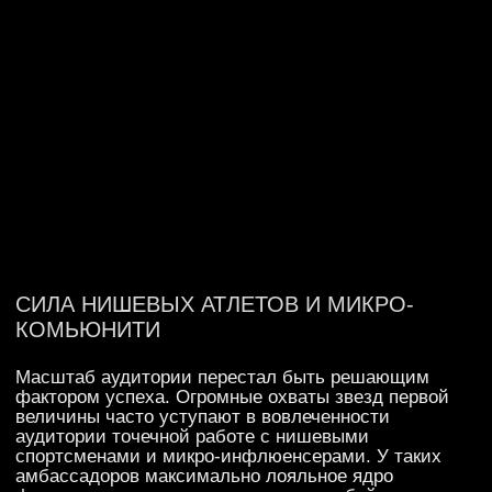
ИНТЕРАКТИВ И ГЕЙМИФИКАЦИЯ
В РЕЖИМЕ РЕАЛЬНОГО ВРЕМЕНИ
В сегментах киберспорта и медиа стандартное
спонсорство заменили интерактивные механики.
Амбассадоры больше не показывают продукт, они
интегрируют его в игровой процесс через квесты,
челленджи и системы цифровых подарков или
дропов. Использование AR-технологий и нейросетей
позволяет персонализировать обращение к каждому
болельщику в режиме онлайн.
Такие фичи создают эффект личного присутствия
и возможность влиять на продажи в моменте.
Продукт перестает быть внешним раздражителем
и становится частью развлекательного контента,
за который фанаты готовы платить своим
вниманием и деньгами.