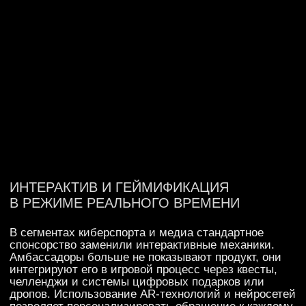
оцифровано: от доли видимости в кадре до числа
переходов по реферальным ссылкам.
Использование AI-инструментов помогает
прогнозировать эффективность интеграций
и выбирать героев, чья аудитория максимально
совпадает с профилем целевого потребителя. Это
превращает работу с амбассадорами в прозрачный
инструмент перфоманс-маркетинга, где успех
измеряется конкретными метриками и бизнес-
показателями. В итоге получается понятная воронка
продаж, где эмоциональная связь с кумиром
конвертируется в устойчивую прибыль.
Будущее спортивного влияния строится
на искренности и аналитике. Побеждают те, кто
умеет сочетать харизму атлетов с логикой
алгоритмов распределения контента. Переход
от простых интеграций к сложным гибридным
форматам формирует долгосрочные отношения
с аудиторией и помогает брендам занимать
лидерские позиции в своих категориях за счет
укрепления преданности своих пользователей.