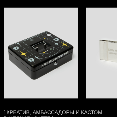
Наша команда разработала концепцию
и дизайн, а художник подготовил награду,
бомбер и кастомизировал часть футболок.
Кульминацией стала творческая
лаборатория в бренд-зоне Т-Банка, где
Max13 расписывал бомбер прямо во время
финала.