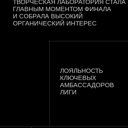
О НАС
SPORT@AASPORTS.RU
НАПРАВЛЕНИЯ
+7 (495) 740-86-61
ВАКАНСИИ
125167, МОСКВА, УЛ.
КРАСНОАРМЕЙСКАЯ, Д.2, КОРП. 1
IG *
СВЯЗАТЬСЯ С НАМИ
Политика конфиденциальности
*Meta признана экстремистской
by Sirin Digital
организацией в России