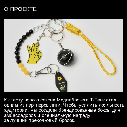
одним из партнеров лиги. Чтобы усилить лояльность
аудитории, мы создали брендированные боксы для
амбассадоров и специальную награду
за лучший трехочковый бросок.
#па
#ло
#ка
#б
#кр
[ КРЕАТИВ, АМБАССАДОРЫ И КАСТОМ
В МЕДИАБАСКЕТЕ ]